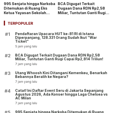
995 Senjata hingga Narkoba
BCA Digugat Terkait
Ditemukan di Ruang Eks
Dugaan Dana RDN Rp2,58
Ketua Yayasan Sekolah
Miliar, Tuntutan Ganti Rugi
Jaksel, Disebut untuk
Capai Rp2,814 Triliun!
Ekskul Menembak!
TERPOPULER
Pendaftaran Upacara HUT ke-81 RI di Istana
#1
Diperpanjang, 128.331 Orang Sudah Ikut “War
Ticket”
5 jam yang lalu
BCA Digugat Terkait Dugaan Dana RDN Rp2,58
#2
Miliar, Tuntutan Ganti Rugi Capai Rp2,814 Triliun!
7 jam yang lalu
Utang Whoosh Kini Ditangani Kemenkeu, Benarkah
#3
Bebannya Beralih ke Negara?
7 jam yang lalu
Catat! Ini Daftar Event Seru di Jakarta Sepanjang
#4
Agustus 2026, Ada Konser hingga Laga Chelsea vs
AC Milan
7 jam yang lalu
995 Senjata hingga Narkoba Ditemukan di Ruang
#5