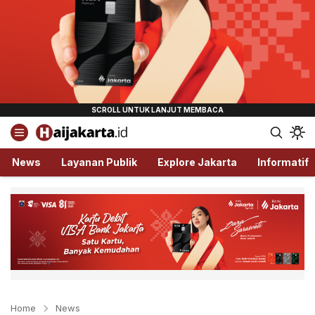
Haijakarta.id
Semua Tentang Jakarta Ada Disini!
News
Layanan Publik
Explore Jakarta
Informatif
Home
News