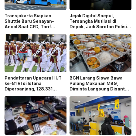
Transjakarta Siapkan
Jejak Digital Saepul,
Shuttle Baru Senayan-
Tersangka Mutilasi di
Ancol Saat CFD, Tarif
Depok, Jadi Sorotan Polisi
Peluncuran Cuma Rp1
Ungkap Motif Pembunuhan!
Pendaftaran Upacara HUT
BGN Larang Siswa Bawa
ke-81 RI di Istana
Pulang Makanan MBG,
Diperpanjang, 128.331
Diminta Langsung Disantap
Orang Sudah Ikut “War
di Sekolah!
Ticket”