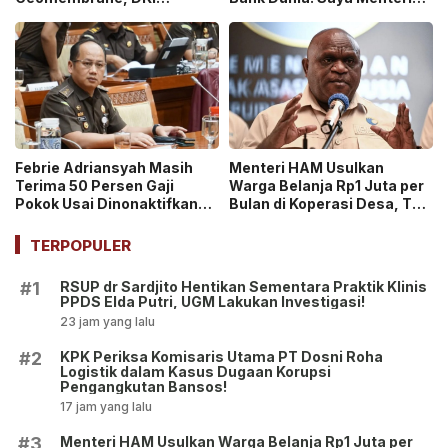
Percepat Penghentian
Keuangan Paling Tidak
Sistem Open Dumping!
Beruntung di Dunia!
Febrie Adriansyah Masih
Menteri HAM Usulkan
Terima 50 Persen Gaji
Warga Belanja Rp1 Juta per
Pokok Usai Dinonaktifkan
Bulan di Koperasi Desa, Tuai
sebagai Jaksa, Tunjangan
Pro dan Kontra!
ASN Dihentikan!
TERPOPULER
RSUP dr Sardjito Hentikan Sementara Praktik Klinis
#1
PPDS Elda Putri, UGM Lakukan Investigasi!
23 jam yang lalu
KPK Periksa Komisaris Utama PT Dosni Roha
#2
Logistik dalam Kasus Dugaan Korupsi
Pengangkutan Bansos!
17 jam yang lalu
Menteri HAM Usulkan Warga Belanja Rp1 Juta per
#3