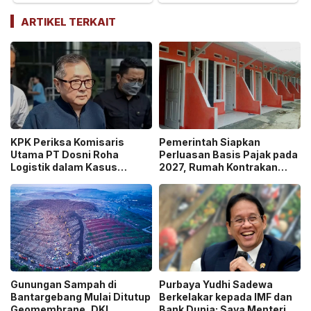
ARTIKEL TERKAIT
KPK Periksa Komisaris
Pemerintah Siapkan
Utama PT Dosni Roha
Perluasan Basis Pajak pada
Logistik dalam Kasus
2027, Rumah Kontrakan
Dugaan Korupsi
Masuk Potensi
Pengangkutan Bansos!
Pengawasan!
Gunungan Sampah di
Purbaya Yudhi Sadewa
Bantargebang Mulai Ditutup
Berkelakar kepada IMF dan
Geomembrane, DKI
Bank Dunia: Saya Menteri