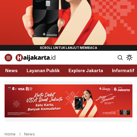
Haijakarta.id
Semua Tentang Jakarta Ada Disini!
News
Layanan Publik
Explore Jakarta
Informatif
Home
News