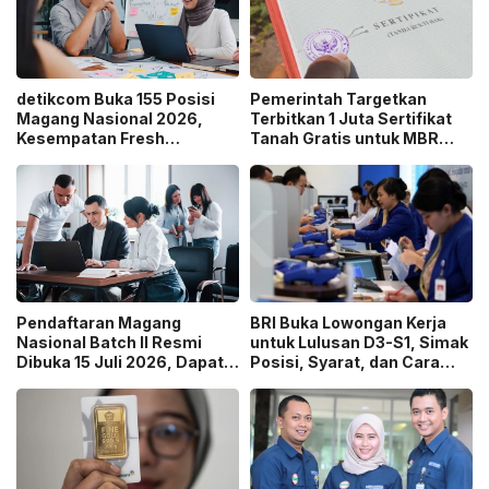
detikcom Buka 155 Posisi
Pemerintah Targetkan
Magang Nasional 2026,
Terbitkan 1 Juta Sertifikat
Kesempatan Fresh
Tanah Gratis untuk MBR
Graduate Belajar di Industri
pada 2026, Cek Syaratnya!
Media Digital!
Pendaftaran Magang
BRI Buka Lowongan Kerja
Nasional Batch II Resmi
untuk Lulusan D3-S1, Simak
Dibuka 15 Juli 2026, Dapat
Posisi, Syarat, dan Cara
Uang Saku Setara UMP!
Daftarnya