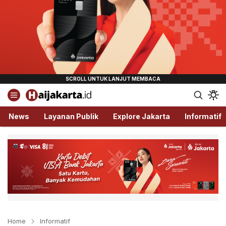
Haijakarta.id
Semua Tentang Jakarta Ada Disini!
News
Layanan Publik
Explore Jakarta
Informatif
Home
Informatif