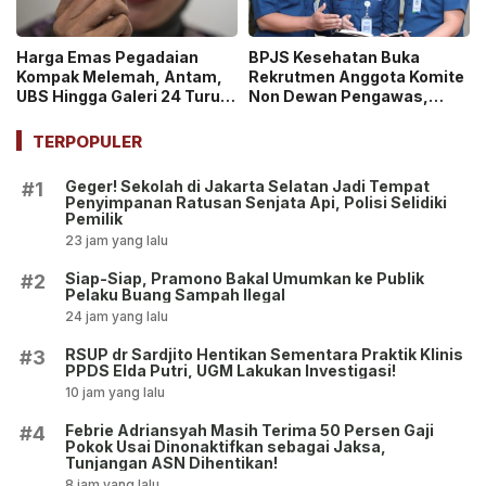
Harga Emas Pegadaian
BPJS Kesehatan Buka
Kompak Melemah, Antam,
Rekrutmen Anggota Komite
UBS Hingga Galeri 24 Turun
Non Dewan Pengawas,
pada 14 Juli 2026
Dibuka hingga 18 Juli 2026!
TERPOPULER
Geger! Sekolah di Jakarta Selatan Jadi Tempat
#1
Penyimpanan Ratusan Senjata Api, Polisi Selidiki
Pemilik
23 jam yang lalu
Siap-Siap, Pramono Bakal Umumkan ke Publik
#2
Pelaku Buang Sampah Ilegal
24 jam yang lalu
RSUP dr Sardjito Hentikan Sementara Praktik Klinis
#3
PPDS Elda Putri, UGM Lakukan Investigasi!
10 jam yang lalu
Febrie Adriansyah Masih Terima 50 Persen Gaji
#4
Pokok Usai Dinonaktifkan sebagai Jaksa,
Tunjangan ASN Dihentikan!
8 jam yang lalu