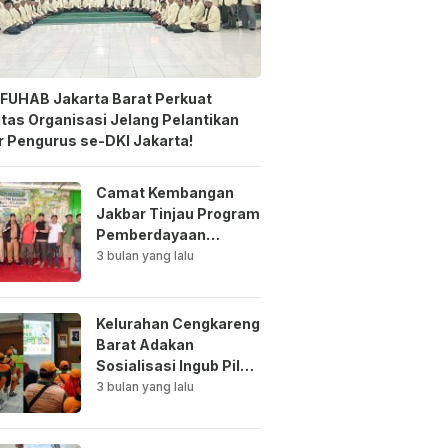
FUHAB Jakarta Barat Perkuat
itas Organisasi Jelang Pelantikan
 Pengurus se-DKI Jakarta!
Camat Kembangan
Jakbar Tinjau Program
Pemberdayaan
Lingkungan di Bale
3 bulan yang lalu
Mawar Mewangi RW
03
Kelurahan Cengkareng
Barat Adakan
Sosialisasi Ingub Pilah
Sampah Kepada PPSU
3 bulan yang lalu
dan RPTRA