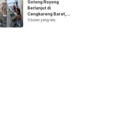
Gotong Royong
Berlanjut di
Cengkareng Barat,
Saluran Air
3 bulan yang lalu
Dibersihkan untuk
Antisipasi Genangan