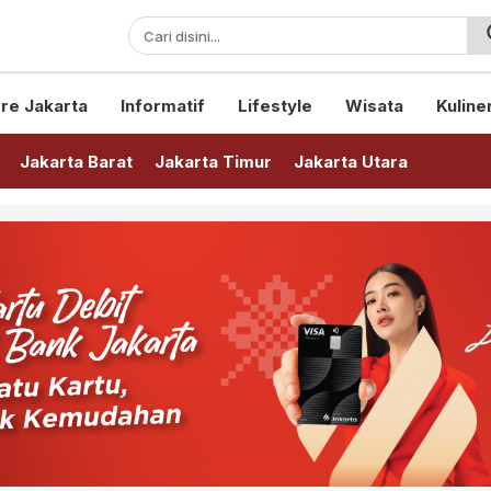
sini!
re Jakarta
Informatif
Lifestyle
Wisata
Kuline
Jakarta Barat
Jakarta Timur
Jakarta Utara