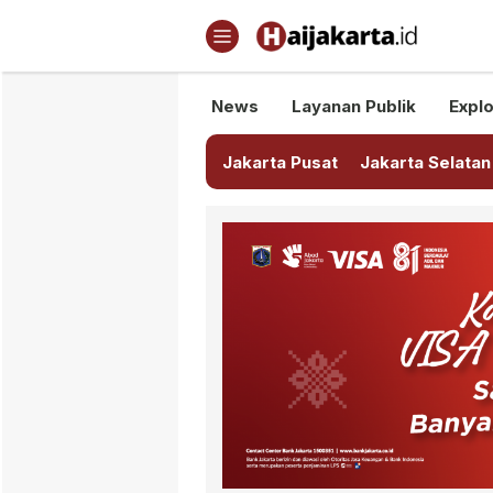
Haijakarta.id
Semua Tentang Jakarta Ada Di
News
Layanan Publik
Explo
Jakarta Pusat
Jakarta Selatan