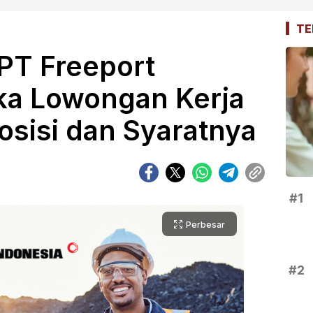
TE
PT Freeport
ka Lowongan Kerja
Posisi dan Syaratnya
#1
Perbesar
#2