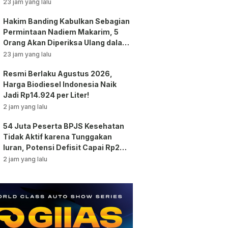
Praperadilan!
23 jam yang lalu
Hakim Banding Kabulkan Sebagian
Permintaan Nadiem Makarim, 5
Orang Akan Diperiksa Ulang dalam
Kasus Chromebook!
23 jam yang lalu
Resmi Berlaku Agustus 2026,
Harga Biodiesel Indonesia Naik
Jadi Rp14.924 per Liter!
2 jam yang lalu
54 Juta Peserta BPJS Kesehatan
Tidak Aktif karena Tunggakan
Iuran, Potensi Defisit Capai Rp2
Triliun per Bulan!
2 jam yang lalu