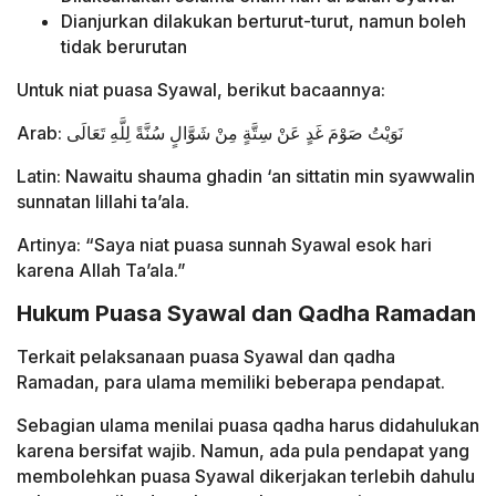
Dianjurkan dilakukan berturut-turut, namun boleh
tidak berurutan
Untuk niat puasa Syawal, berikut bacaannya:
Arab: نَوَيْتُ صَوْمَ غَدٍ عَنْ سِتَّةٍ مِنْ شَوَّالٍ سُنَّةً لِلَّهِ تَعَالَى
Latin: Nawaitu shauma ghadin ‘an sittatin min syawwalin
sunnatan lillahi ta’ala.
Artinya: “Saya niat puasa sunnah Syawal esok hari
karena Allah Ta’ala.”
Hukum Puasa Syawal dan Qadha Ramadan
Terkait pelaksanaan puasa Syawal dan qadha
Ramadan, para ulama memiliki beberapa pendapat.
Sebagian ulama menilai puasa qadha harus didahulukan
karena bersifat wajib. Namun, ada pula pendapat yang
membolehkan puasa Syawal dikerjakan terlebih dahulu