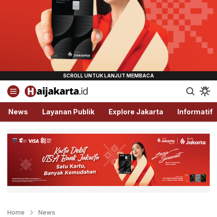
Haijakarta.id
Semua Tentang Jakarta Ada Disini!
News
Layanan Publik
Explore Jakarta
Informatif
Home
News