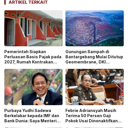
ARTIKEL TERKAIT
Pemerintah Siapkan
Gunungan Sampah di
Perluasan Basis Pajak pada
Bantargebang Mulai Ditutup
2027, Rumah Kontrakan
Geomembrane, DKI
Masuk Potensi
Percepat Penghentian
Pengawasan!
Sistem Open Dumping!
Purbaya Yudhi Sadewa
Febrie Adriansyah Masih
Berkelakar kepada IMF dan
Terima 50 Persen Gaji
Bank Dunia: Saya Menteri
Pokok Usai Dinonaktifkan
Keuangan Paling Tidak
sebagai Jaksa, Tunjangan