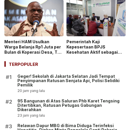
Beruntung di Dunia!
ASN Dihentikan!
Menteri HAM Usulkan
Pemerintah Kaji
Warga Belanja Rp1 Juta per
Kepesertaan BPJS
Bulan di Koperasi Desa, Tuai
Kesehatan Aktif sebagai
Pro dan Kontra!
Syarat Pembuatan Paspor
hingga SIM!
TERPOPULER
Geger! Sekolah di Jakarta Selatan Jadi Tempat
#1
Penyimpanan Ratusan Senjata Api, Polisi Selidiki
Pemilik
20 jam yang lalu
95 Bangunan di Atas Saluran Phb Karet Tengsing
#2
Ditertibkan, Ratusan Petugas Gabungan
Dikerahkan
23 jam yang lalu
Relawan Dapur MBG di Bima Diduga Terinfeksi
#3
Hepatitis, Dinkes Minta Pengelola Ganti Pekerja