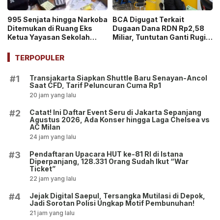
995 Senjata hingga Narkoba
BCA Digugat Terkait
Ditemukan di Ruang Eks
Dugaan Dana RDN Rp2,58
Ketua Yayasan Sekolah
Miliar, Tuntutan Ganti Rugi
Jaksel, Disebut untuk
Capai Rp2,814 Triliun!
Ekskul Menembak!
TERPOPULER
Transjakarta Siapkan Shuttle Baru Senayan-Ancol
#1
Saat CFD, Tarif Peluncuran Cuma Rp1
20 jam yang lalu
Catat! Ini Daftar Event Seru di Jakarta Sepanjang
#2
Agustus 2026, Ada Konser hingga Laga Chelsea vs
AC Milan
24 jam yang lalu
Pendaftaran Upacara HUT ke-81 RI di Istana
#3
Diperpanjang, 128.331 Orang Sudah Ikut “War
Ticket”
22 jam yang lalu
Jejak Digital Saepul, Tersangka Mutilasi di Depok,
#4
Jadi Sorotan Polisi Ungkap Motif Pembunuhan!
21 jam yang lalu