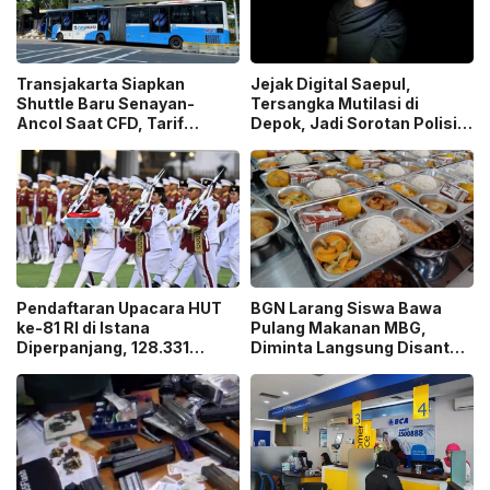
Transjakarta Siapkan
Jejak Digital Saepul,
Shuttle Baru Senayan-
Tersangka Mutilasi di
Ancol Saat CFD, Tarif
Depok, Jadi Sorotan Polisi
Peluncuran Cuma Rp1
Ungkap Motif Pembunuhan!
Pendaftaran Upacara HUT
BGN Larang Siswa Bawa
ke-81 RI di Istana
Pulang Makanan MBG,
Diperpanjang, 128.331
Diminta Langsung Disantap
Orang Sudah Ikut “War
di Sekolah!
Ticket”