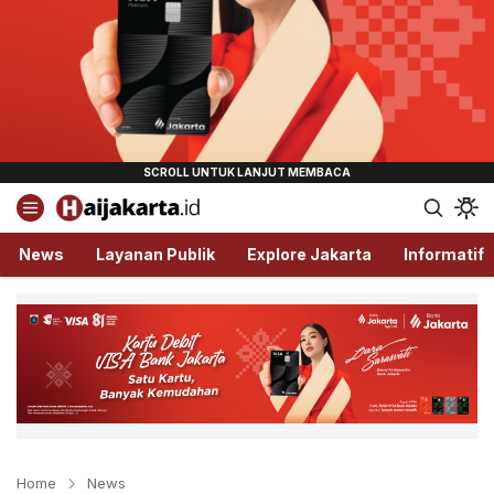
Haijakarta.id
Semua Tentang Jakarta Ada Disini!
News
Layanan Publik
Explore Jakarta
Informatif
Home
News