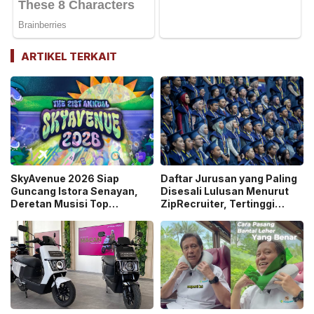
ARTIKEL TERKAIT
SkyAvenue 2026 Siap
Daftar Jurusan yang Paling
Guncang Istora Senayan,
Disesali Lulusan Menurut
Deretan Musisi Top
ZipRecruiter, Tertinggi
Indonesia hingga Dewa 19
Jurnalisme!
dan Raisa Bakal Tampil