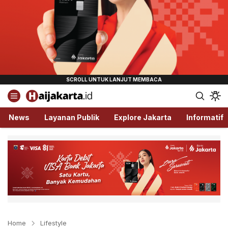
Haijakarta.id
Semua Tentang Jakarta Ada Disini!
News
Layanan Publik
Explore Jakarta
Informatif
Home
Lifestyle