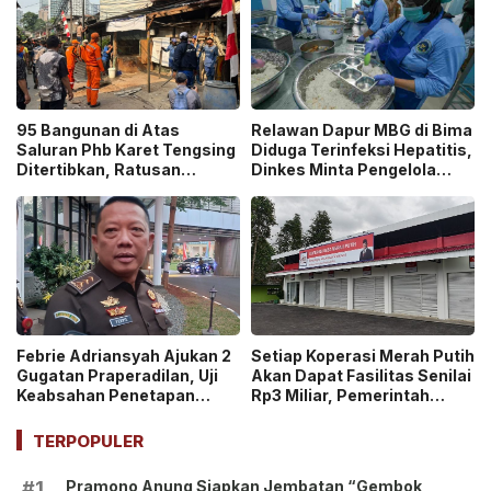
95 Bangunan di Atas
Relawan Dapur MBG di Bima
Saluran Phb Karet Tengsing
Diduga Terinfeksi Hepatitis,
Ditertibkan, Ratusan
Dinkes Minta Pengelola
Petugas Gabungan
Ganti Pekerja yang Reaktif!
Dikerahkan
Febrie Adriansyah Ajukan 2
Setiap Koperasi Merah Putih
Gugatan Praperadilan, Uji
Akan Dapat Fasilitas Senilai
Keabsahan Penetapan
Rp3 Miliar, Pemerintah
Tersangka hingga
Tegaskan Berupa Aset!
Penyitaan Aset!
TERPOPULER
Pramono Anung Siapkan Jembatan “Gembok
#1