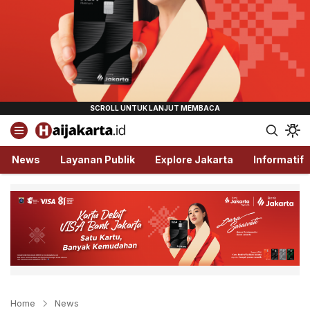
Haijakarta.id
Semua Tentang Jakarta Ada Disini!
News
Layanan Publik
Explore Jakarta
Informatif
Home
News