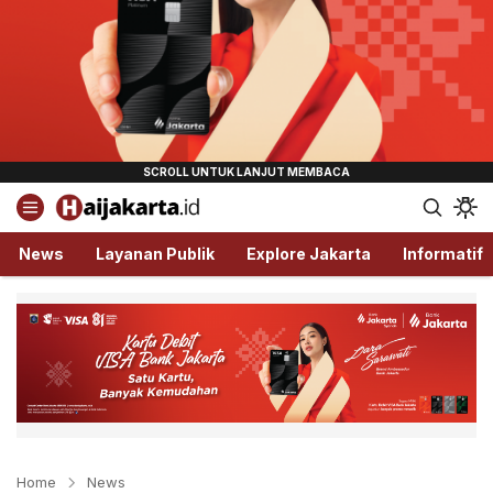
Haijakarta.id
Semua Tentang Jakarta Ada Disini!
News
Layanan Publik
Explore Jakarta
Informatif
Home
News