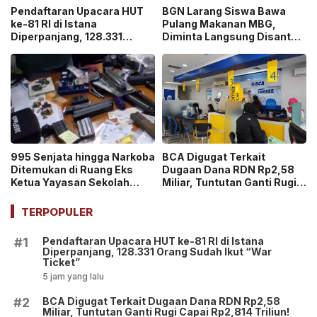
Pendaftaran Upacara HUT
BGN Larang Siswa Bawa
ke-81 RI di Istana
Pulang Makanan MBG,
Diperpanjang, 128.331
Diminta Langsung Disantap
Orang Sudah Ikut “War
di Sekolah!
Ticket”
995 Senjata hingga Narkoba
BCA Digugat Terkait
Ditemukan di Ruang Eks
Dugaan Dana RDN Rp2,58
Ketua Yayasan Sekolah
Miliar, Tuntutan Ganti Rugi
Jaksel, Disebut untuk
Capai Rp2,814 Triliun!
Ekskul Menembak!
TERPOPULER
Pendaftaran Upacara HUT ke-81 RI di Istana
#1
Diperpanjang, 128.331 Orang Sudah Ikut “War
Ticket”
5 jam yang lalu
BCA Digugat Terkait Dugaan Dana RDN Rp2,58
#2
Miliar, Tuntutan Ganti Rugi Capai Rp2,814 Triliun!