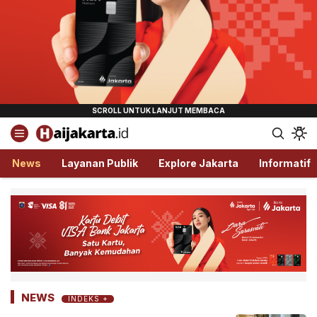
Haijakarta.id
Semua Tentang Jakarta Ada Disini!
News
Layanan Publik
Explore Jakarta
Informatif
NEWS
INDEKS +