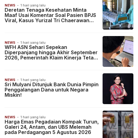
NEWS
-
1 hari yang lalu
Deretan Tenaga Kesehatan Minta
Maaf Usai Komentar Soal Pasien BPJS
Viral, Kasus Yurizal Tri Chaerawan
Jadi Sorotan Publik!
NEWS
-
1 hari yang lalu
WFH ASN Sehari Sepekan
Diperpanjang hingga Akhir September
2026, Pemerintah Klaim Kinerja Tetap
Optimal
NEWS
-
1 hari yang lalu
Sri Mulyani Ditunjuk Bank Dunia Pimpin
Penggalangan Dana untuk Negara
Miskin!
NEWS
-
1 hari yang lalu
Harga Emas Pegadaian Kompak Turun,
Galeri 24, Antam, dan UBS Melemah
pada Perdagangan 5 Agustus 2026