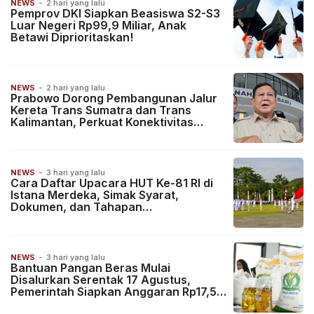
NEWS
-
2 hari yang lalu
Pemprov DKI Siapkan Beasiswa S2-S3
Luar Negeri Rp99,9 Miliar, Anak
Betawi Diprioritaskan!
NEWS
-
2 hari yang lalu
Prabowo Dorong Pembangunan Jalur
Kereta Trans Sumatra dan Trans
Kalimantan, Perkuat Konektivitas
Nasional
NEWS
-
3 hari yang lalu
Cara Daftar Upacara HUT Ke-81 RI di
Istana Merdeka, Simak Syarat,
Dokumen, dan Tahapan
Pendaftarannya!
NEWS
-
3 hari yang lalu
Bantuan Pangan Beras Mulai
Disalurkan Serentak 17 Agustus,
Pemerintah Siapkan Anggaran Rp17,52
Triliun!