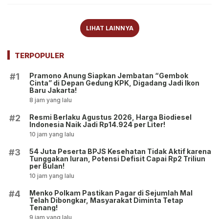
LIHAT LAINNYA
TERPOPULER
Pramono Anung Siapkan Jembatan “Gembok
#1
Cinta” di Depan Gedung KPK, Digadang Jadi Ikon
Baru Jakarta!
8 jam yang lalu
Resmi Berlaku Agustus 2026, Harga Biodiesel
#2
Indonesia Naik Jadi Rp14.924 per Liter!
10 jam yang lalu
54 Juta Peserta BPJS Kesehatan Tidak Aktif karena
#3
Tunggakan Iuran, Potensi Defisit Capai Rp2 Triliun
per Bulan!
10 jam yang lalu
Menko Polkam Pastikan Pagar di Sejumlah Mal
#4
Telah Dibongkar, Masyarakat Diminta Tetap
Tenang!
9 jam yang lalu