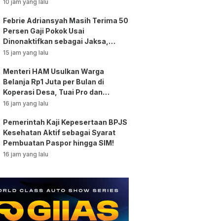
Bansos!
10 jam yang lalu
Febrie Adriansyah Masih Terima 50
Persen Gaji Pokok Usai
Dinonaktifkan sebagai Jaksa,
Tunjangan ASN Dihentikan!
15 jam yang lalu
Menteri HAM Usulkan Warga
Belanja Rp1 Juta per Bulan di
Koperasi Desa, Tuai Pro dan
Kontra!
16 jam yang lalu
Pemerintah Kaji Kepesertaan BPJS
Kesehatan Aktif sebagai Syarat
Pembuatan Paspor hingga SIM!
16 jam yang lalu