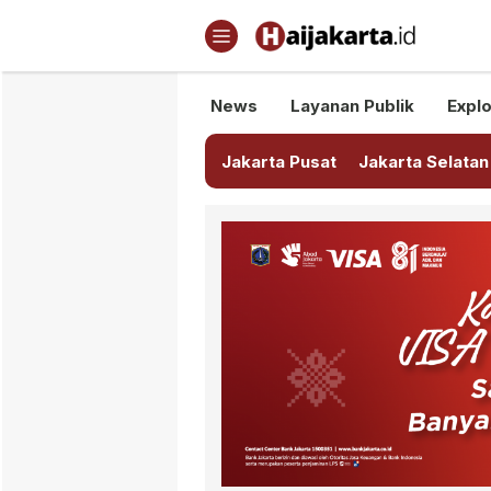
Haijakarta.id
Semua Tentang Jakarta Ada Di
News
Layanan Publik
Explo
Jakarta Pusat
Jakarta Selatan