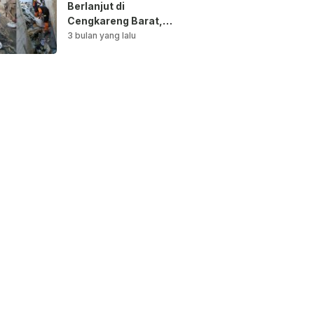
Berlanjut di
Cengkareng Barat,
Saluran Air
3 bulan yang lalu
Dibersihkan untuk
Antisipasi Genangan