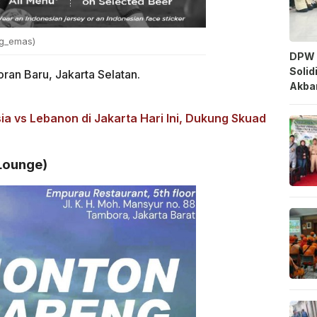
g_emas
)
DPW 
Solid
ran Baru, Jakarta Selatan.
Akbar
a vs Lebanon di Jakarta Hari Ini, Dukung Skuad
Lounge)