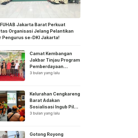
FUHAB Jakarta Barat Perkuat
itas Organisasi Jelang Pelantikan
 Pengurus se-DKI Jakarta!
Camat Kembangan
Jakbar Tinjau Program
Pemberdayaan
Lingkungan di Bale
3 bulan yang lalu
Mawar Mewangi RW
03
Kelurahan Cengkareng
Barat Adakan
Sosialisasi Ingub Pilah
Sampah Kepada PPSU
3 bulan yang lalu
dan RPTRA
Gotong Royong