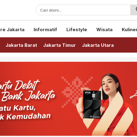
sini!
re Jakarta
Informatif
Lifestyle
Wisata
Kuline
Jakarta Barat
Jakarta Timur
Jakarta Utara