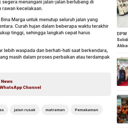
k segera menangani jalan-jalan berlubang di
an rawan kecelakaan.
Bina Marga untuk menutup seluruh jalan yang
entara. Curah hujan dalam beberapa waktu terakhir
kup tinggi, sehingga langkah cepat harus
DPW 
Solid
Akbar
 lebih waspada dan berhati-hati saat berkendara,
n yang masih dalam proses perbaikan atau terdampak
 News
WhatsApp Channel
as
jalan rusak
matraman
Pemakaman