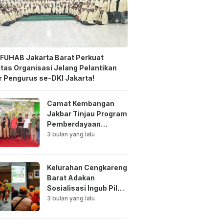
FUHAB Jakarta Barat Perkuat
itas Organisasi Jelang Pelantikan
 Pengurus se-DKI Jakarta!
Camat Kembangan
Jakbar Tinjau Program
Pemberdayaan
Lingkungan di Bale
3 bulan yang lalu
Mawar Mewangi RW
03
Kelurahan Cengkareng
Barat Adakan
Sosialisasi Ingub Pilah
Sampah Kepada PPSU
3 bulan yang lalu
dan RPTRA