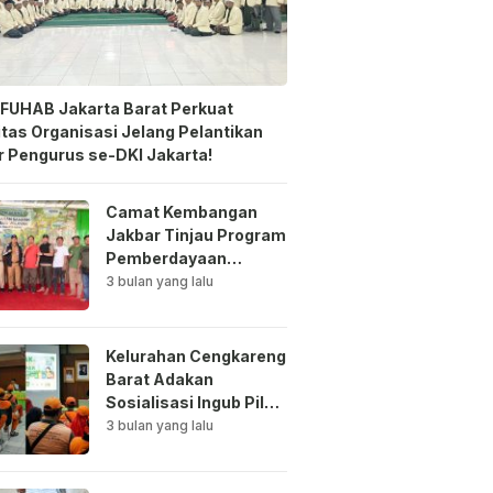
FUHAB Jakarta Barat Perkuat
itas Organisasi Jelang Pelantikan
 Pengurus se-DKI Jakarta!
Camat Kembangan
Jakbar Tinjau Program
Pemberdayaan
Lingkungan di Bale
3 bulan yang lalu
Mawar Mewangi RW
03
Kelurahan Cengkareng
Barat Adakan
Sosialisasi Ingub Pilah
Sampah Kepada PPSU
3 bulan yang lalu
dan RPTRA