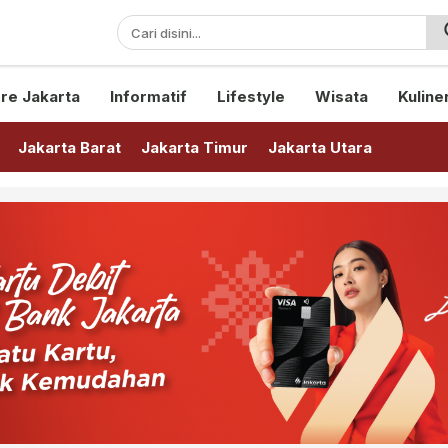
sini!
re Jakarta
Informatif
Lifestyle
Wisata
Kuline
Jakarta Barat
Jakarta Timur
Jakarta Utara