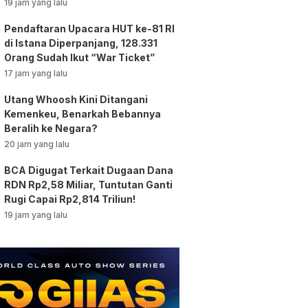
vs AC Milan
19 jam yang lalu
Pendaftaran Upacara HUT ke-81 RI
di Istana Diperpanjang, 128.331
Orang Sudah Ikut “War Ticket”
17 jam yang lalu
Utang Whoosh Kini Ditangani
Kemenkeu, Benarkah Bebannya
Beralih ke Negara?
20 jam yang lalu
BCA Digugat Terkait Dugaan Dana
RDN Rp2,58 Miliar, Tuntutan Ganti
Rugi Capai Rp2,814 Triliun!
19 jam yang lalu