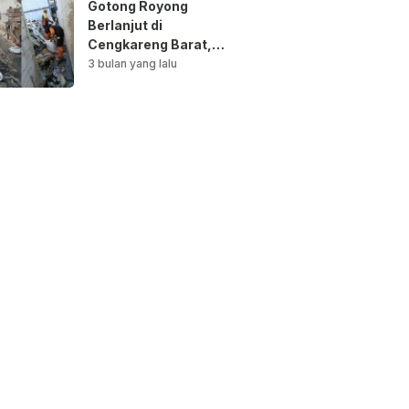
Gotong Royong
Berlanjut di
Cengkareng Barat,
Saluran Air
3 bulan yang lalu
Dibersihkan untuk
Antisipasi Genangan