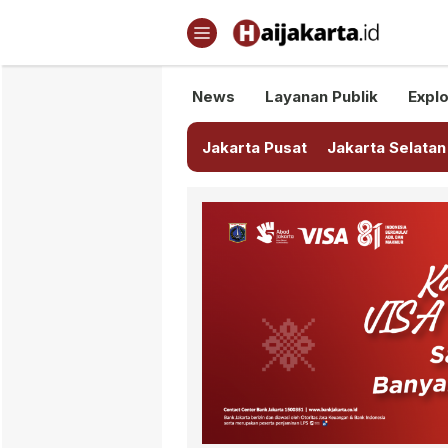
Haijakarta.id
Semua Tentang Jakarta Ada Di
News
Layanan Publik
Explo
Jakarta Pusat
Jakarta Selatan