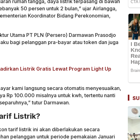
ran rumah tangga, daya listrik terpasang di bawah
ebanyak 50 persen untuk 2 bulan,” ujar Airlangga,
 Kementerian Koordinator Bidang Perekonomian,
ktur Utama PT PLN (Persero) Darmawan Prasodjo
erlaku bagi pelanggan pra-bayar atau token dan juga
dirkan Listrik Gratis Lewat Program Light Up
ayar kami langsung secara otomatis menyesuaikan,
a Rp 100.000 misalnya untuk kwh, tertentu nanti
SU
 separuhnya,” tutur Darmawan.
if Listrik?
 tarif listrik ini akan diberlakukan secara
ihan pelanggan untuk periode pemakaian Januari