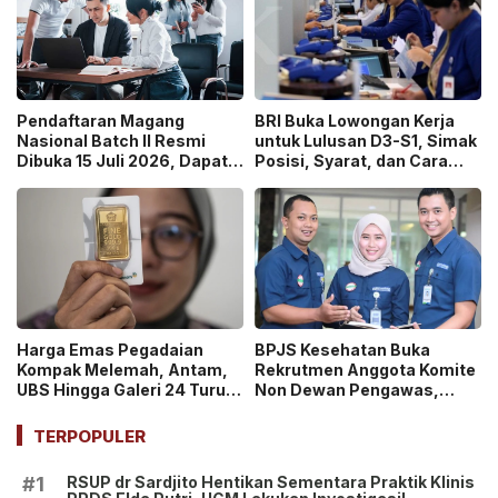
Pendaftaran Magang
BRI Buka Lowongan Kerja
Nasional Batch II Resmi
untuk Lulusan D3-S1, Simak
Dibuka 15 Juli 2026, Dapat
Posisi, Syarat, dan Cara
Uang Saku Setara UMP!
Daftarnya
Harga Emas Pegadaian
BPJS Kesehatan Buka
Kompak Melemah, Antam,
Rekrutmen Anggota Komite
UBS Hingga Galeri 24 Turun
Non Dewan Pengawas,
pada 14 Juli 2026
Dibuka hingga 18 Juli 2026!
TERPOPULER
RSUP dr Sardjito Hentikan Sementara Praktik Klinis
#1