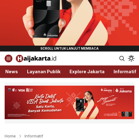
Haijakarta.id
Semua Tentang Jakarta Ada Disini!
News
Layanan Publik
Explore Jakarta
Informatif
Home
Informatif