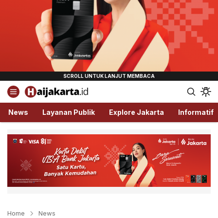
Haijakarta.id
Semua Tentang Jakarta Ada Disini!
News
Layanan Publik
Explore Jakarta
Informatif
Home
News