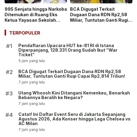
995 Senjata hingga Narkoba
BCA Digugat Terkait
Ditemukan di Ruang Eks
Dugaan Dana RDN Rp2,58
Ketua Yayasan Sekolah
Miliar, Tuntutan Ganti Rugi
Jaksel, Disebut untuk
Capai Rp2,814 Triliun!
Ekskul Menembak!
TERPOPULER
Pendaftaran Upacara HUT ke-81 RI di Istana
#1
Diperpanjang, 128.331 Orang Sudah Ikut “War
Ticket”
5 jam yang lalu
BCA Digugat Terkait Dugaan Dana RDN Rp2,58
#2
Miliar, Tuntutan Ganti Rugi Capai Rp2,814 Triliun!
7 jam yang lalu
Utang Whoosh Kini Ditangani Kemenkeu, Benarkah
#3
Bebannya Beralih ke Negara?
7 jam yang lalu
Catat! Ini Daftar Event Seru di Jakarta Sepanjang
#4
Agustus 2026, Ada Konser hingga Laga Chelsea vs
AC Milan
7 jam yang lalu