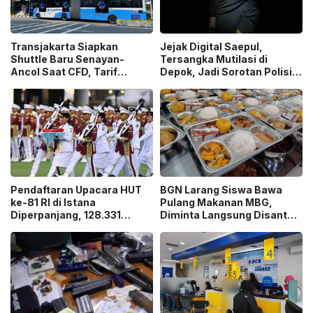
Transjakarta Siapkan
Jejak Digital Saepul,
Shuttle Baru Senayan-
Tersangka Mutilasi di
Ancol Saat CFD, Tarif
Depok, Jadi Sorotan Polisi
Peluncuran Cuma Rp1
Ungkap Motif Pembunuhan!
Pendaftaran Upacara HUT
BGN Larang Siswa Bawa
ke-81 RI di Istana
Pulang Makanan MBG,
Diperpanjang, 128.331
Diminta Langsung Disantap
Orang Sudah Ikut “War
di Sekolah!
Ticket”