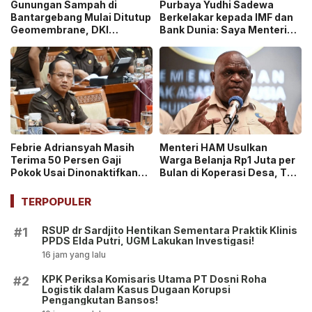
Gunungan Sampah di
Purbaya Yudhi Sadewa
Bantargebang Mulai Ditutup
Berkelakar kepada IMF dan
Geomembrane, DKI
Bank Dunia: Saya Menteri
Percepat Penghentian
Keuangan Paling Tidak
Sistem Open Dumping!
Beruntung di Dunia!
Febrie Adriansyah Masih
Menteri HAM Usulkan
Terima 50 Persen Gaji
Warga Belanja Rp1 Juta per
Pokok Usai Dinonaktifkan
Bulan di Koperasi Desa, Tuai
sebagai Jaksa, Tunjangan
Pro dan Kontra!
ASN Dihentikan!
TERPOPULER
RSUP dr Sardjito Hentikan Sementara Praktik Klinis
#1
PPDS Elda Putri, UGM Lakukan Investigasi!
16 jam yang lalu
KPK Periksa Komisaris Utama PT Dosni Roha
#2
Logistik dalam Kasus Dugaan Korupsi
Pengangkutan Bansos!