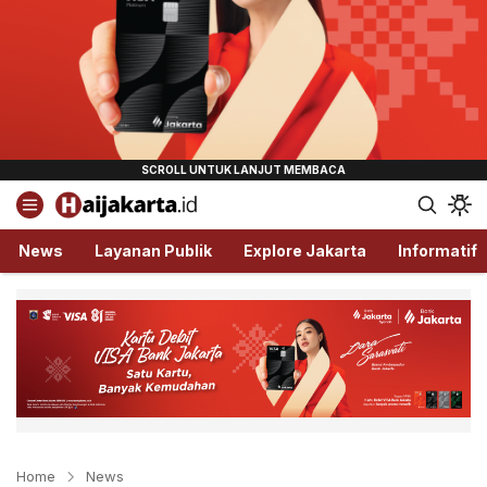
Haijakarta.id
Semua Tentang Jakarta Ada Disini!
News
Layanan Publik
Explore Jakarta
Informatif
Home
News