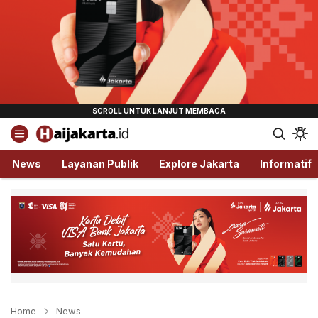
Haijakarta.id
Semua Tentang Jakarta Ada Disini!
News
Layanan Publik
Explore Jakarta
Informatif
Home
News