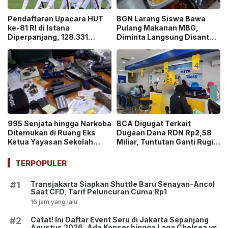
Pendaftaran Upacara HUT
BGN Larang Siswa Bawa
ke-81 RI di Istana
Pulang Makanan MBG,
Diperpanjang, 128.331
Diminta Langsung Disantap
Orang Sudah Ikut “War
di Sekolah!
Ticket”
995 Senjata hingga Narkoba
BCA Digugat Terkait
Ditemukan di Ruang Eks
Dugaan Dana RDN Rp2,58
Ketua Yayasan Sekolah
Miliar, Tuntutan Ganti Rugi
Jaksel, Disebut untuk
Capai Rp2,814 Triliun!
Ekskul Menembak!
TERPOPULER
Transjakarta Siapkan Shuttle Baru Senayan-Ancol
#1
Saat CFD, Tarif Peluncuran Cuma Rp1
16 jam yang lalu
Catat! Ini Daftar Event Seru di Jakarta Sepanjang
#2
Agustus 2026, Ada Konser hingga Laga Chelsea vs