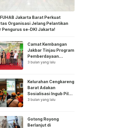
FUHAB Jakarta Barat Perkuat
itas Organisasi Jelang Pelantikan
 Pengurus se-DKI Jakarta!
Camat Kembangan
Jakbar Tinjau Program
Pemberdayaan
Lingkungan di Bale
3 bulan yang lalu
Mawar Mewangi RW
03
Kelurahan Cengkareng
Barat Adakan
Sosialisasi Ingub Pilah
Sampah Kepada PPSU
3 bulan yang lalu
dan RPTRA
Gotong Royong
Berlanjut di