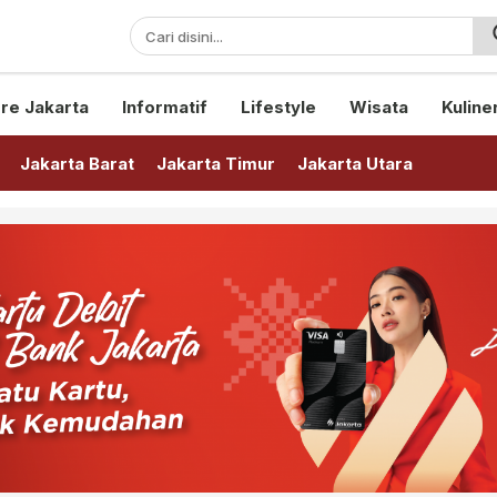
sini!
re Jakarta
Informatif
Lifestyle
Wisata
Kuline
Jakarta Barat
Jakarta Timur
Jakarta Utara