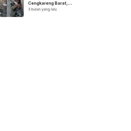
Cengkareng Barat,
Saluran Air
3 bulan yang lalu
Dibersihkan untuk
Antisipasi Genangan