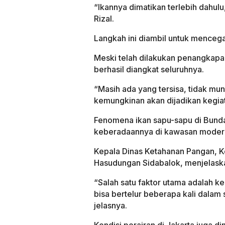
“Ikannya dimatikan terlebih dahulu
Rizal.
Langkah ini diambil untuk menceg
Meski telah dilakukan penangkapa
berhasil diangkat seluruhnya.
“Masih ada yang tersisa, tidak mu
kemungkinan akan dijadikan kegiat
Fenomena ikan sapu-sapu di Bund
keberadaannya di kawasan modern 
Kepala Dinas Ketahanan Pangan, Ke
Hasudungan Sidabalok, menjelaska
“Salah satu faktor utama adalah k
bisa bertelur beberapa kali dalam
jelasnya.
Kondisi perairan di Jakarta juga d