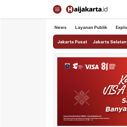
Haijakarta.id
Semua Tentang Jakarta Ada Di
News
Layanan Publik
Explo
Jakarta Pusat
Jakarta Selatan