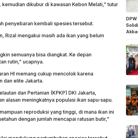
, kemudian dikubur di kawasan Kebon Melati,” tutur
DPW 
ah penyebaran kembali spesies tersebut.
Solid
Akbar
n, Rizal mengakui masih ada ikan yang belum
ngkin semuanya bisa diangkat. Ke depan
an rutin,” ucapnya.
aran HI memang cukup mencolok karena
dan elite Jakarta.
lautan dan Pertanian (KPKP) DKI Jakarta,
n alasan meningkatnya populasi ikan sapu-sapu.
emampuan reproduksi yang tinggi, di mana ikan ini
 setahun dengan jumlah mencapai ratusan butir,”
inilai mendukung pertumbuhan spesies tersebut.