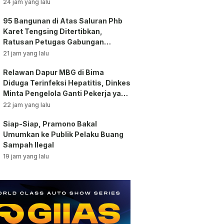
Jakarta!
24 jam yang lalu
95 Bangunan di Atas Saluran Phb
Karet Tengsing Ditertibkan,
Ratusan Petugas Gabungan
Dikerahkan
21 jam yang lalu
Relawan Dapur MBG di Bima
Diduga Terinfeksi Hepatitis, Dinkes
Minta Pengelola Ganti Pekerja yang
Reaktif!
22 jam yang lalu
Siap-Siap, Pramono Bakal
Umumkan ke Publik Pelaku Buang
Sampah Ilegal
19 jam yang lalu