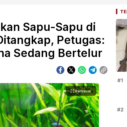
TE
kan Sapu-Sapu di
Ditangkap, Petugas:
na Sedang Bertelur
#1
Perbesar
#2