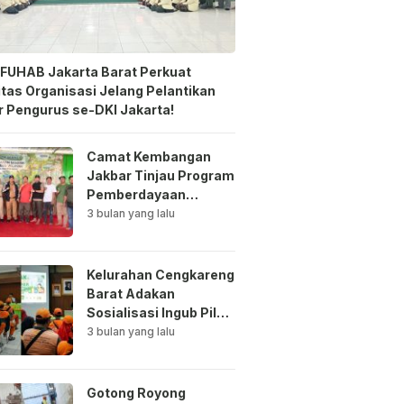
FUHAB Jakarta Barat Perkuat
itas Organisasi Jelang Pelantikan
 Pengurus se-DKI Jakarta!
Camat Kembangan
Jakbar Tinjau Program
Pemberdayaan
Lingkungan di Bale
3 bulan yang lalu
Mawar Mewangi RW
03
Kelurahan Cengkareng
Barat Adakan
Sosialisasi Ingub Pilah
Sampah Kepada PPSU
3 bulan yang lalu
dan RPTRA
Gotong Royong