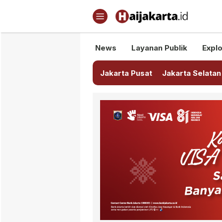
Haijakarta.id
Semua Tentang Jakarta Ada Di
News
Layanan Publik
Explo
Jakarta Pusat
Jakarta Selatan