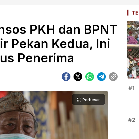
TE
ansos PKH dan BPNT
ir Pekan Kedua, Ini
tus Penerima
#1
Perbesar
#2