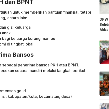
KH dan BPNT
tujuan untuk memberikan bantuan finansial, tetapi
g, antara lain:
DPW 
Solid
an gizi keluarga
Akbar
a anak
 bagi keluarga kurang mampu
i di tingkat lokal
rima Bansos
ar sebagai penerima bansos PKH atau BPNT,
cekan secara mandiri melalui langkah berikut:
emensos.go.id
insi, kabupaten/kota, kecamatan, desa)