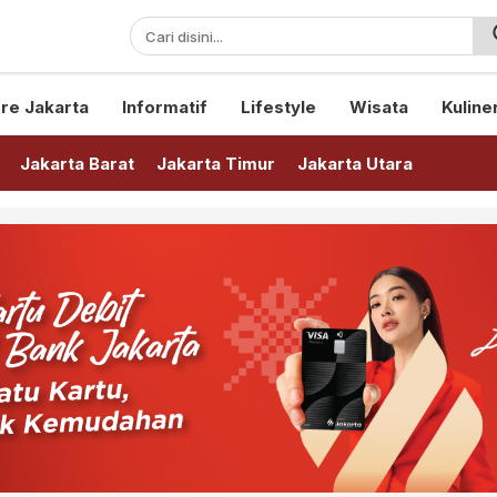
sini!
re Jakarta
Informatif
Lifestyle
Wisata
Kuline
Jakarta Barat
Jakarta Timur
Jakarta Utara