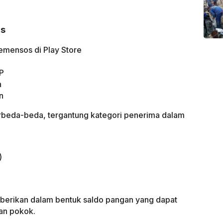
os
emensos di Play Store
TP
n
n
rbeda-beda, tergantung kategori penerima dalam
)
berikan dalam bentuk saldo pangan yang dapat
an pokok.