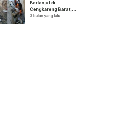
Berlanjut di
Cengkareng Barat,
Saluran Air
3 bulan yang lalu
Dibersihkan untuk
Antisipasi Genangan