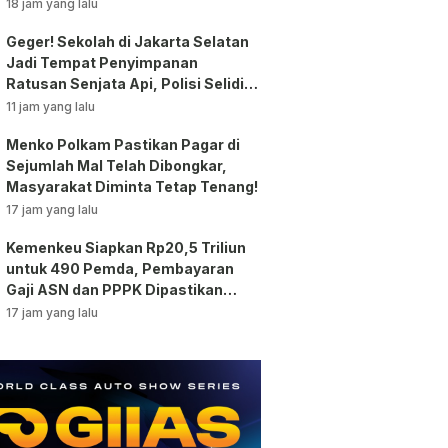
18 jam yang lalu
Geger! Sekolah di Jakarta Selatan
Jadi Tempat Penyimpanan
Ratusan Senjata Api, Polisi Selidiki
Pemilik
11 jam yang lalu
Menko Polkam Pastikan Pagar di
Sejumlah Mal Telah Dibongkar,
Masyarakat Diminta Tetap Tenang!
17 jam yang lalu
Kemenkeu Siapkan Rp20,5 Triliun
untuk 490 Pemda, Pembayaran
Gaji ASN dan PPPK Dipastikan
Tetap Berjalan!
17 jam yang lalu