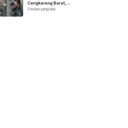
Cengkareng Barat,
Saluran Air
3 bulan yang lalu
Dibersihkan untuk
Antisipasi Genangan