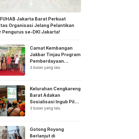
FUHAB Jakarta Barat Perkuat
itas Organisasi Jelang Pelantikan
 Pengurus se-DKI Jakarta!
Camat Kembangan
Jakbar Tinjau Program
Pemberdayaan
Lingkungan di Bale
3 bulan yang lalu
Mawar Mewangi RW
03
Kelurahan Cengkareng
Barat Adakan
Sosialisasi Ingub Pilah
Sampah Kepada PPSU
3 bulan yang lalu
dan RPTRA
Gotong Royong
Berlanjut di