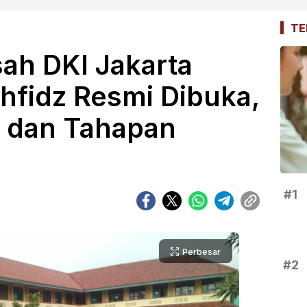
TE
h DKI Jakarta
hfidz Resmi Dibuka,
 dan Tahapan
#1
Perbesar
#2