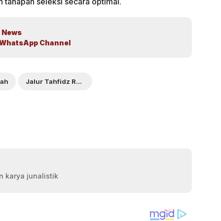
 tahapan seleksi secara optimal.
 News
WhatsApp Channel
sah
Jalur Tahfidz Resmi Dibuka
 karya junalistik