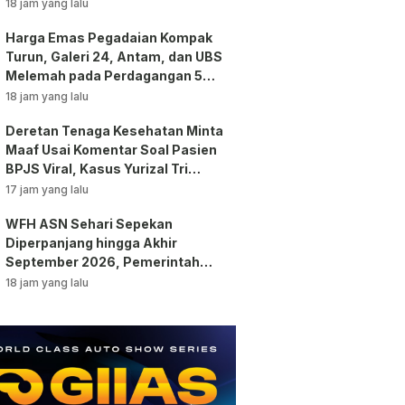
18 jam yang lalu
Harga Emas Pegadaian Kompak
Turun, Galeri 24, Antam, dan UBS
Melemah pada Perdagangan 5
Agustus 2026
18 jam yang lalu
Deretan Tenaga Kesehatan Minta
Maaf Usai Komentar Soal Pasien
BPJS Viral, Kasus Yurizal Tri
Chaerawan Jadi Sorotan Publik!
17 jam yang lalu
WFH ASN Sehari Sepekan
Diperpanjang hingga Akhir
September 2026, Pemerintah
Klaim Kinerja Tetap Optimal
18 jam yang lalu