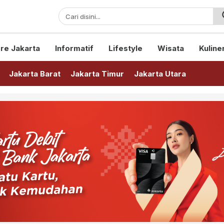
sini!
re Jakarta
Informatif
Lifestyle
Wisata
Kuline
Jakarta Barat
Jakarta Timur
Jakarta Utara