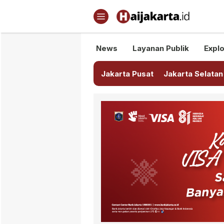
Haijakarta.id
Semua Tentang Jakarta Ada Di
News
Layanan Publik
Explo
Jakarta Pusat
Jakarta Selatan