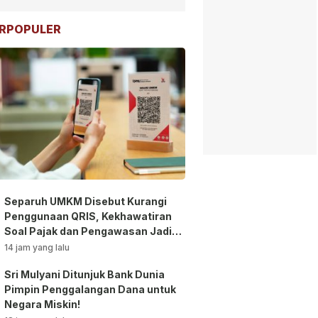
RPOPULER
Separuh UMKM Disebut Kurangi
Penggunaan QRIS, Kekhawatiran
Soal Pajak dan Pengawasan Jadi
Sorotan!
14 jam yang lalu
Sri Mulyani Ditunjuk Bank Dunia
Pimpin Penggalangan Dana untuk
Negara Miskin!