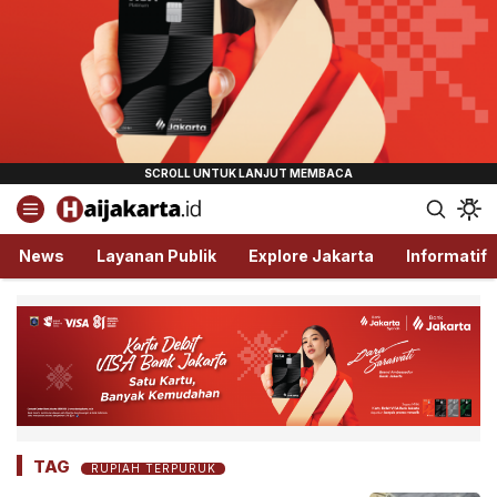
Haijakarta.id
Semua Tentang Jakarta Ada Disini!
News
Layanan Publik
Explore Jakarta
Informatif
TAG
RUPIAH TERPURUK