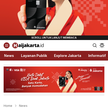
Haijakarta.id
Semua Tentang Jakarta Ada Disini!
News
Layanan Publik
Explore Jakarta
Informatif
Home
News