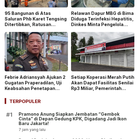
95 Bangunan di Atas
Relawan Dapur MBG di Bima
Saluran Phb Karet Tengsing
Diduga Terinfeksi Hepatitis,
Ditertibkan, Ratusan
Dinkes Minta Pengelola
Petugas Gabungan
Ganti Pekerja yang Reaktif!
Dikerahkan
Febrie Adriansyah Ajukan 2
Setiap Koperasi Merah Putih
Gugatan Praperadilan, Uji
Akan Dapat Fasilitas Senilai
Keabsahan Penetapan
Rp3 Miliar, Pemerintah
Tersangka hingga
Tegaskan Berupa Aset!
Penyitaan Aset!
TERPOPULER
Pramono Anung Siapkan Jembatan “Gembok
#1
Cinta” di Depan Gedung KPK, Digadang Jadi Ikon
Baru Jakarta!
7 jam yang lalu