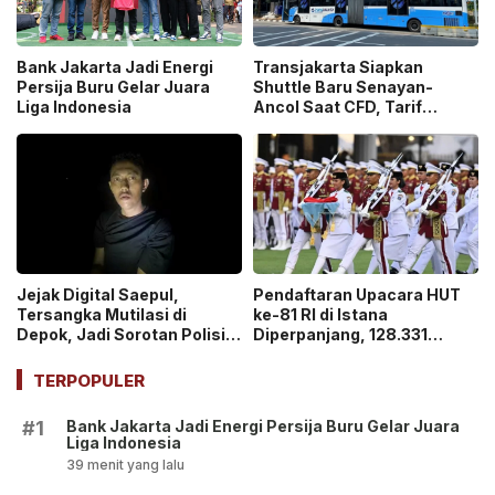
Bank Jakarta Jadi Energi
Transjakarta Siapkan
Persija Buru Gelar Juara
Shuttle Baru Senayan-
Liga Indonesia
Ancol Saat CFD, Tarif
Peluncuran Cuma Rp1
Jejak Digital Saepul,
Pendaftaran Upacara HUT
Tersangka Mutilasi di
ke-81 RI di Istana
Depok, Jadi Sorotan Polisi
Diperpanjang, 128.331
Ungkap Motif Pembunuhan!
Orang Sudah Ikut “War
Ticket”
TERPOPULER
Bank Jakarta Jadi Energi Persija Buru Gelar Juara
#1
Liga Indonesia
39 menit yang lalu