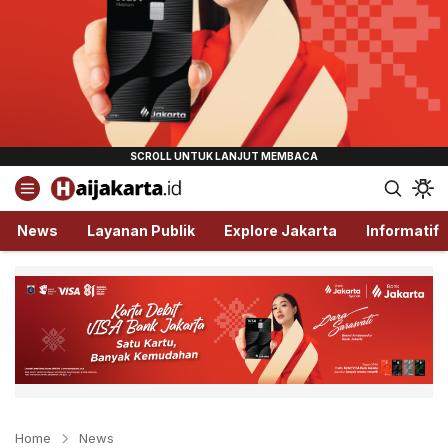
Haijakarta.id
Semua Tentang Jakarta Ada Disini!
News
Layanan Publik
Explore Jakarta
Informatif
Home
News