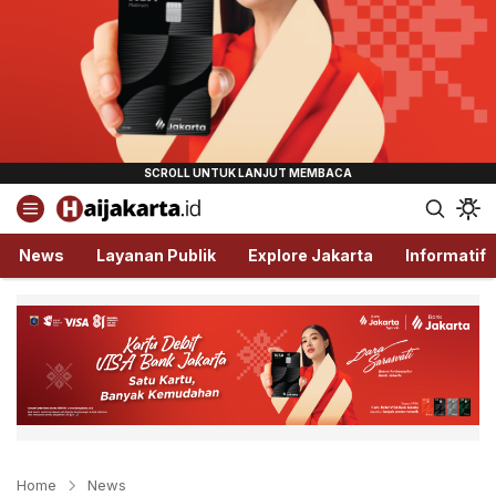
Haijakarta.id
Semua Tentang Jakarta Ada Disini!
News
Layanan Publik
Explore Jakarta
Informatif
Home
News