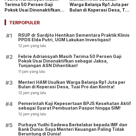
Terima 50 Persen Gaji
Warga Belanja Rp1 Juta per
Pokok Usai Dinonaktifkan
Bulan di Koperasi Desa, Tuai
sebagai Jaksa, Tunjangan
Pro dan Kontra!
ASN Dihentikan!
TERPOPULER
RSUP dr Sardjito Hentikan Sementara Praktik Klinis
#1
PPDS Elda Putri, UGM Lakukan Investigasi!
12 jam yang lalu
Febrie Adriansyah Masih Terima 50 Persen Gaji
#2
Pokok Usai Dinonaktifkan sebagai Jaksa,
Tunjangan ASN Dihentikan!
11 jam yang lalu
Menteri HAM Usulkan Warga Belanja Rp1 Juta per
#3
Bulan di Koperasi Desa, Tuai Pro dan Kontra!
12 jam yang lalu
Pemerintah Kaji Kepesertaan BPJS Kesehatan Aktif
#4
sebagai Syarat Pembuatan Paspor hingga SIM!
12 jam yang lalu
Purbaya Yudhi Sadewa Berkelakar kepada IMF dan
#5
Bank Dunia: Saya Menteri Keuangan Paling Tidak
Beruntung di Dunia!