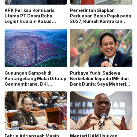
KPK Periksa Komisaris
Pemerintah Siapkan
Utama PT Dosni Roha
Perluasan Basis Pajak pada
Logistik dalam Kasus
2027, Rumah Kontrakan
Dugaan Korupsi
Masuk Potensi
Pengangkutan Bansos!
Pengawasan!
Gunungan Sampah di
Purbaya Yudhi Sadewa
Bantargebang Mulai Ditutup
Berkelakar kepada IMF dan
Geomembrane, DKI
Bank Dunia: Saya Menteri
Percepat Penghentian
Keuangan Paling Tidak
Sistem Open Dumping!
Beruntung di Dunia!
Febrie Adriansyah Masih
Menteri HAM Usulkan