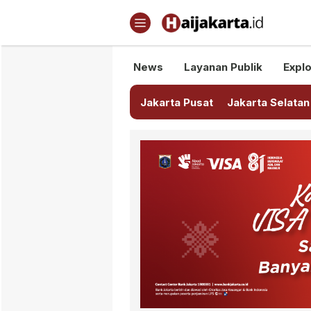
Haijakarta.id
Semua Tentang Jakarta Ada Di
News
Layanan Publik
Explo
Jakarta Pusat
Jakarta Selatan