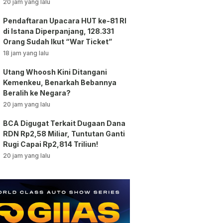
vs AC Milan
20 jam yang lalu
Pendaftaran Upacara HUT ke-81 RI
di Istana Diperpanjang, 128.331
Orang Sudah Ikut “War Ticket”
18 jam yang lalu
Utang Whoosh Kini Ditangani
Kemenkeu, Benarkah Bebannya
Beralih ke Negara?
20 jam yang lalu
BCA Digugat Terkait Dugaan Dana
RDN Rp2,58 Miliar, Tuntutan Ganti
Rugi Capai Rp2,814 Triliun!
20 jam yang lalu