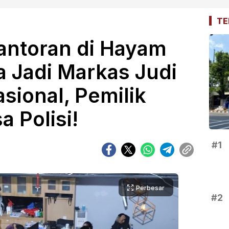
TE
ntoran di Hayam
 Jadi Markas Judi
asional, Pemilik
a Polisi!
#1
Perbesar
#2