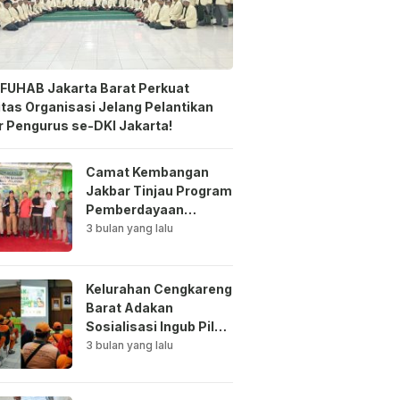
FUHAB Jakarta Barat Perkuat
itas Organisasi Jelang Pelantikan
 Pengurus se-DKI Jakarta!
Camat Kembangan
Jakbar Tinjau Program
Pemberdayaan
Lingkungan di Bale
3 bulan yang lalu
Mawar Mewangi RW
03
Kelurahan Cengkareng
Barat Adakan
Sosialisasi Ingub Pilah
Sampah Kepada PPSU
3 bulan yang lalu
dan RPTRA