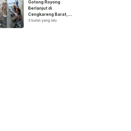
Gotong Royong
Berlanjut di
Cengkareng Barat,
Saluran Air
3 bulan yang lalu
Dibersihkan untuk
Antisipasi Genangan