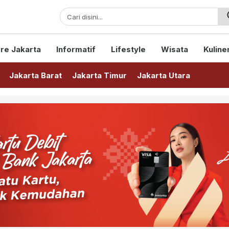
sini!
re Jakarta
Informatif
Lifestyle
Wisata
Kuline
Jakarta Barat
Jakarta Timur
Jakarta Utara