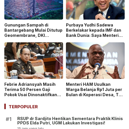
Gunungan Sampah di
Purbaya Yudhi Sadewa
Bantargebang Mulai Ditutup
Berkelakar kepada IMF dan
Geomembrane, DKI
Bank Dunia: Saya Menteri
Percepat Penghentian
Keuangan Paling Tidak
Sistem Open Dumping!
Beruntung di Dunia!
Febrie Adriansyah Masih
Menteri HAM Usulkan
Terima 50 Persen Gaji
Warga Belanja Rp1 Juta per
Pokok Usai Dinonaktifkan
Bulan di Koperasi Desa, Tuai
sebagai Jaksa, Tunjangan
Pro dan Kontra!
ASN Dihentikan!
TERPOPULER
RSUP dr Sardjito Hentikan Sementara Praktik Klinis
#1
PPDS Elda Putri, UGM Lakukan Investigasi!
15 jam yang lalu