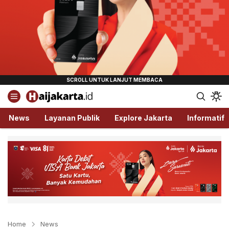
Haijakarta.id
Semua Tentang Jakarta Ada Disini!
News
Layanan Publik
Explore Jakarta
Informatif
Home
News